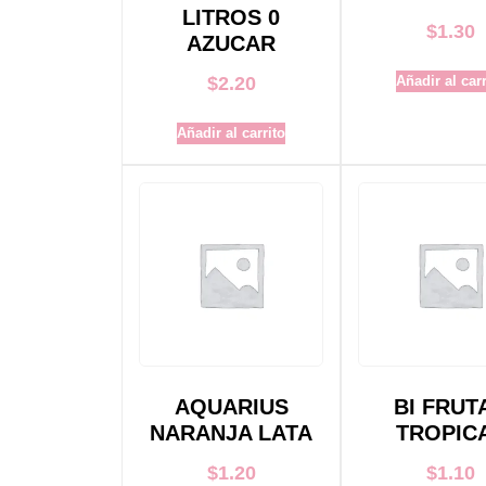
LITROS 0
$
1.30
AZUCAR
$
2.20
Añadir al carr
Añadir al carrito
AQUARIUS
BI FRUT
NARANJA LATA
TROPIC
$
1.20
$
1.10