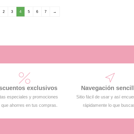
2
3
4
5
6
7
→
scuentos exclusivos
Navegación sencil
tas especiales y promociones
Sitio fácil de usar y así encue
 que ahorres en tus compras.
rápidamente lo que busca