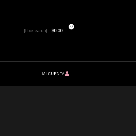
0
[fibosearch]
$
0.00
MI CUENTA