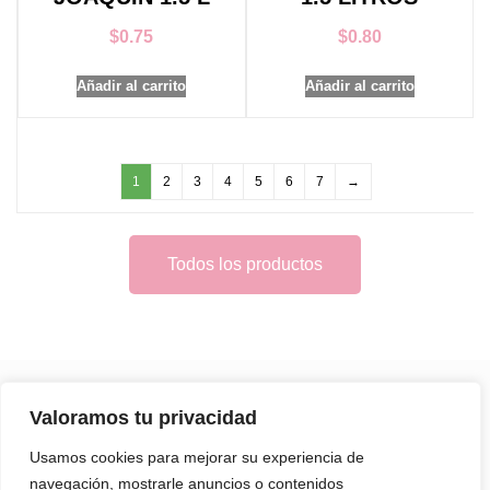
$
0.75
$
0.80
Añadir al carrito
Añadir al carrito
1
2
3
4
5
6
7
→
Todos los productos
Valoramos tu privacidad
Tu supermercado de confianza en
Zamora
Usamos cookies para mejorar su experiencia de
navegación, mostrarle anuncios o contenidos