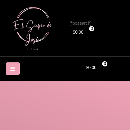
[fibosearch]
0
$
0.00
0
$
0.00