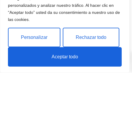
personalizados y analizar nuestro tráfico. Al hacer clic en
“Aceptar todo” usted da su consentimiento a nuestro uso de
las cookies.
Personalizar
Rechazar todo
0
Aceptar todo
En El Súper de José, creemos que hacer la compra debe ser
una experiencia sencilla, rápida y agradable. Por eso, nos
esforzamos cada día en ofrecer un servicio cercano y
personalizado, garantizando que siempre encuentres lo que
necesitas.