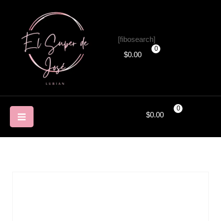
[fibosearch]
0
$
0.00
0
$
0.00