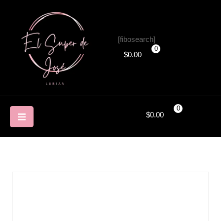
[fibosearch]
0
$
0.00
0
$
0.00