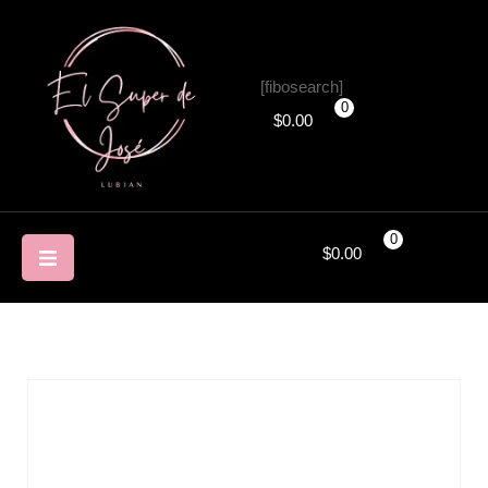
[fibosearch]
0
$
0.00
0
$
0.00