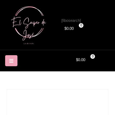
[fibosearch]
0
$
0.00
0
$
0.00