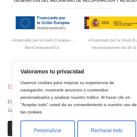
GENERATION DEL MECANISMO DE RECUPERACIÓN Y RESILIE
«financiado por la Unión Europea –
«Financiado por la Unión Eu
NextGenerationEU»
necesariamente los de la
Valoramos tu privacidad
Usamos cookies para mejorar su experiencia de
El super de José
La empresa
navegación, mostrarle anuncios o contenidos
personalizados y analizar nuestro tráfico. Al hacer clic en
El supermercado de confianza en
Inicio
“Aceptar todo” usted da su consentimiento a nuestro uso de
Zamora, siempre cerca de ti.
Sobre nosotros
las cookies.
Productos
Personalizar
Rechazar todo
Contacto