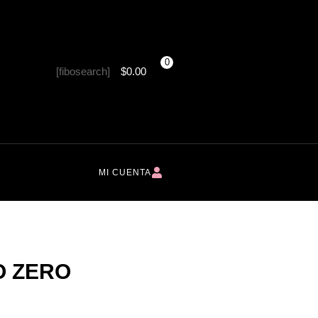
0
[fibosearch]
$
0.00
MI CUENTA
O ZERO