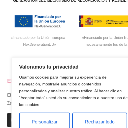
GENERATION DEL MECANISMO DE RECUPERACIÓN Y RESILIE
«financiado por la Unión Europea –
«Financiado por la Unión Eu
NextGenerationEU»
necesariamente los de la
Valoramos tu privacidad
Usamos cookies para mejorar su experiencia de
El super de José
La empresa
navegación, mostrarle anuncios o contenidos
personalizados y analizar nuestro tráfico. Al hacer clic en
El supermercado de confianza en
Inicio
“Aceptar todo” usted da su consentimiento a nuestro uso de
Zamora, siempre cerca de ti.
Sobre nosotros
las cookies.
Productos
Personalizar
Rechazar todo
Contacto