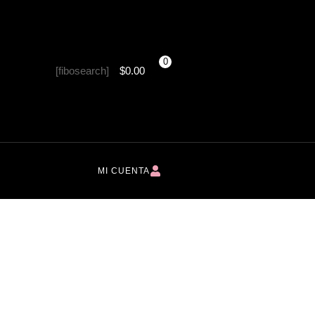
0
[fibosearch]
$
0.00
MI CUENTA