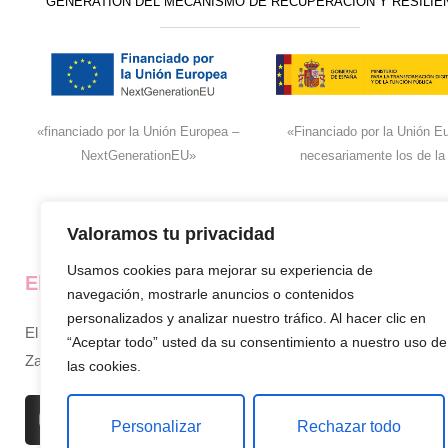
GENERATION DEL MECANISMO DE RECUPERACIÓN Y RESILIE
«financiado por la Unión Europea –
«Financiado por la Unión Eu
NextGenerationEU»
necesariamente los de la
Valoramos tu privacidad
Usamos cookies para mejorar su experiencia de
El super de José
La empresa
navegación, mostrarle anuncios o contenidos
personalizados y analizar nuestro tráfico. Al hacer clic en
El supermercado de confianza en
Inicio
“Aceptar todo” usted da su consentimiento a nuestro uso de
Zamora, siempre cerca de ti.
Sobre nosotros
las cookies.
Productos
Personalizar
Rechazar todo
Contacto