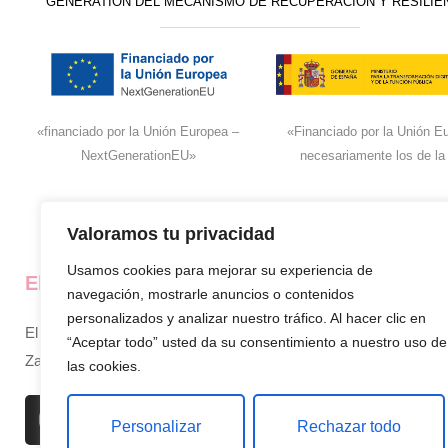
GENERATION DEL MECANISMO DE RECUPERACIÓN Y RESILIE
«financiado por la Unión Europea –
«Financiado por la Unión Eu
NextGenerationEU»
necesariamente los de la
Valoramos tu privacidad
Usamos cookies para mejorar su experiencia de
El super de José
La empresa
navegación, mostrarle anuncios o contenidos
personalizados y analizar nuestro tráfico. Al hacer clic en
El supermercado de confianza en
Inicio
“Aceptar todo” usted da su consentimiento a nuestro uso de
Zamora, siempre cerca de ti.
Sobre nosotros
las cookies.
Productos
Personalizar
Rechazar todo
Contacto