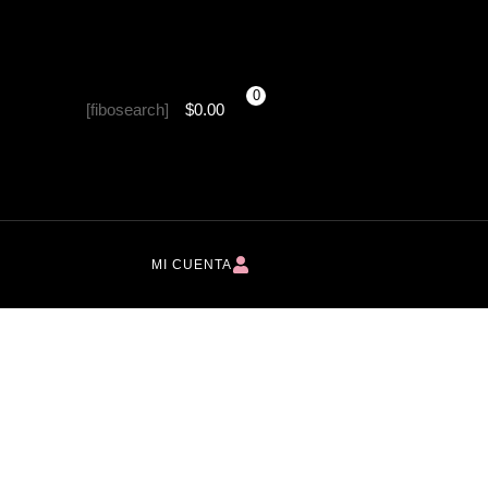
0
[fibosearch]
$
0.00
MI CUENTA