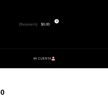
0
[fibosearch]
$
0.00
MI CUENTA
0