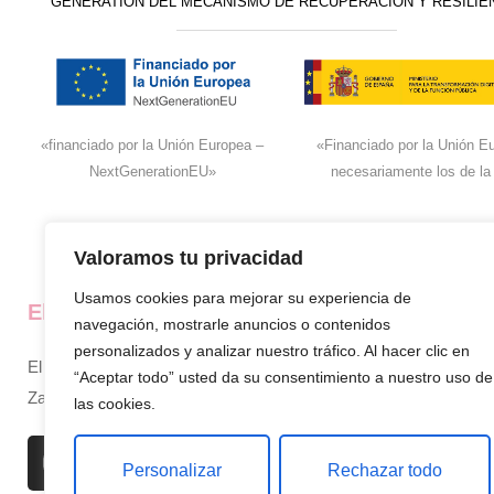
GENERATION DEL MECANISMO DE RECUPERACIÓN Y RESILIE
«financiado por la Unión Europea –
«Financiado por la Unión Eu
NextGenerationEU»
necesariamente los de la
Valoramos tu privacidad
Usamos cookies para mejorar su experiencia de
El super de José
La empresa
navegación, mostrarle anuncios o contenidos
personalizados y analizar nuestro tráfico. Al hacer clic en
El supermercado de confianza en
Inicio
“Aceptar todo” usted da su consentimiento a nuestro uso de
Zamora, siempre cerca de ti.
Sobre nosotros
las cookies.
Productos
Personalizar
Rechazar todo
Contacto