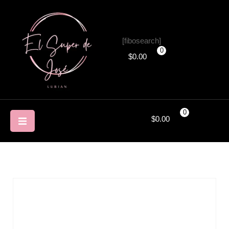
[fibosearch]
0
$
0.00
0
$
0.00