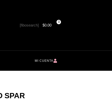
0
[fibosearch]
$
0.00
MI CUENTA
O SPAR