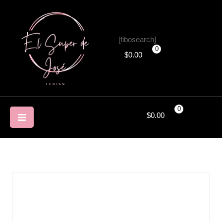
[fibosearch]
0
$
0.00
0
$
0.00