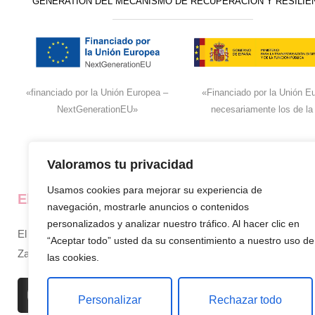
GENERATION DEL MECANISMO DE RECUPERACIÓN Y RESILIE
«financiado por la Unión Europea –
«Financiado por la Unión Eu
NextGenerationEU»
necesariamente los de la
Valoramos tu privacidad
Usamos cookies para mejorar su experiencia de
El super de José
La empresa
navegación, mostrarle anuncios o contenidos
personalizados y analizar nuestro tráfico. Al hacer clic en
El supermercado de confianza en
Inicio
“Aceptar todo” usted da su consentimiento a nuestro uso de
Zamora, siempre cerca de ti.
Sobre nosotros
las cookies.
Productos
Personalizar
Rechazar todo
Contacto