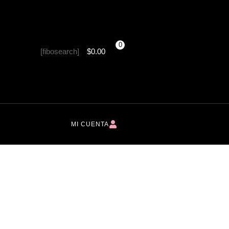
0
[fibosearch]
$
0.00
MI CUENTA