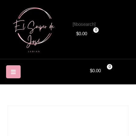
[fibosearch]
0
$
0.00
0
$
0.00