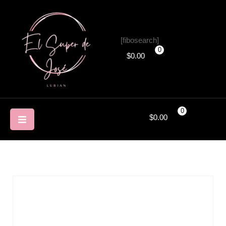
[fibosearch]
0
$
0.00
0
$
0.00