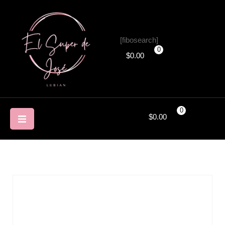
[fibosearch]
0
$
0.00
0
$
0.00