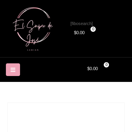
[fibosearch]
0
$
0.00
0
$
0.00