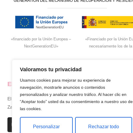
GENERATION DEL MECANISMO DE RECUPERACIÓN Y RESILIE
«financiado por la Unión Europea –
«Financiado por la Unión Eu
NextGenerationEU»
necesariamente los de la
Valoramos tu privacidad
Usamos cookies para mejorar su experiencia de
El super de José
La empresa
navegación, mostrarle anuncios o contenidos
personalizados y analizar nuestro tráfico. Al hacer clic en
El supermercado de confianza en
Inicio
“Aceptar todo” usted da su consentimiento a nuestro uso de
Zamora, siempre cerca de ti.
Sobre nosotros
las cookies.
Productos
Personalizar
Rechazar todo
Contacto