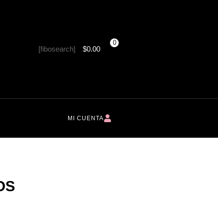
0
[fibosearch]
$
0.00
MI CUENTA
OS